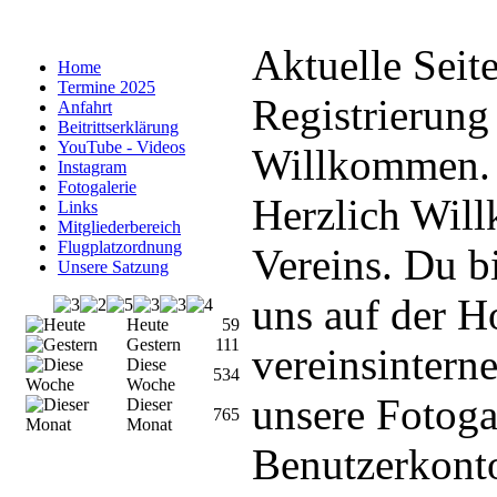
Aktuelle Seit
Home
Termine 2025
Registrierung
Anfahrt
Beitrittserklärung
YouTube - Videos
Willkommen. B
Instagram
Fotogalerie
Herzlich Wil
Links
Mitgliederbereich
Flugplatzordnung
Vereins. Du bi
Unsere Satzung
uns auf der H
Heute
59
Gestern
111
vereinsintern
Diese
534
Woche
unsere Fotoga
Dieser
765
Monat
Benutzerkonto