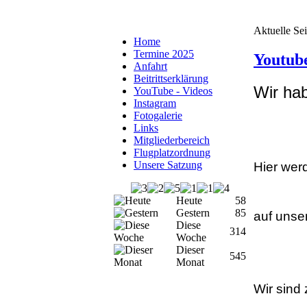
Aktuelle Sei
Home
Termine 2025
Youtube
Anfahrt
Beitrittserklärung
Wir hab
YouTube - Videos
Instagram
Fotogalerie
Links
Mitgliederbereich
Flugplatzordnung
Unsere Satzung
Hier wer
Heute
58
Gestern
85
auf unser
Diese
314
Woche
Dieser
545
Monat
Wir sind