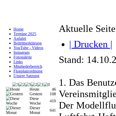
Aktuelle Seit
Home
Termine 2025
Anfahrt
| Drucken |
Beitrittserklärung
YouTube - Videos
Instagram
Stand: 14.10.
Fotogalerie
Links
Mitgliederbereich
Flugplatzordnung
Unsere Satzung
1. Das Benutz
Heute
46
Vereinsmitglie
Gestern
108
Diese
410
Der Modellflug
Woche
Dieser
641
Monat