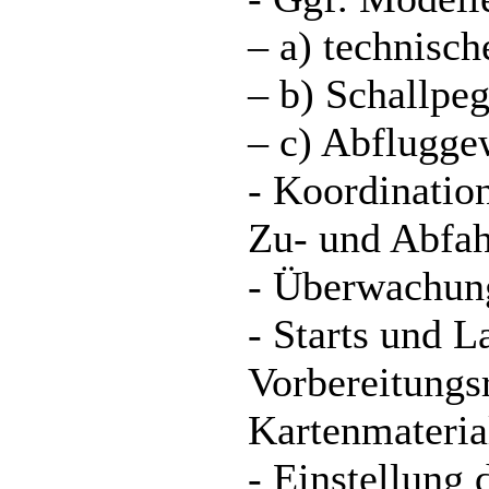
– a) technisc
– b) Schallpe
– c) Abflugge
- Koordinatio
Zu- und Abfah
- Überwachung
- Starts und 
Vorbereitungs
Kartenmateria
- Einstellung