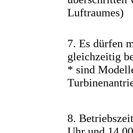
Luftraumes)
7. Es dürfen 
gleichzeitig b
* sind Modell
Turbinenantri
8. Betriebsze
Uhr und 14.00